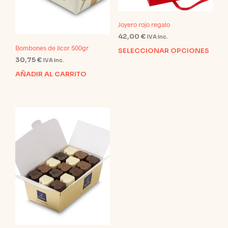
Joyero rojo regalo
42,00
€
IVA inc.
Bombones de licor 500gr
SELECCIONAR OPCIONES
Este
30,75
€
IVA inc.
prod
tien
AÑADIR AL CARRITO
múlt
varia
Las
opci
se
pue
elegi
en
la
pági
de
prod