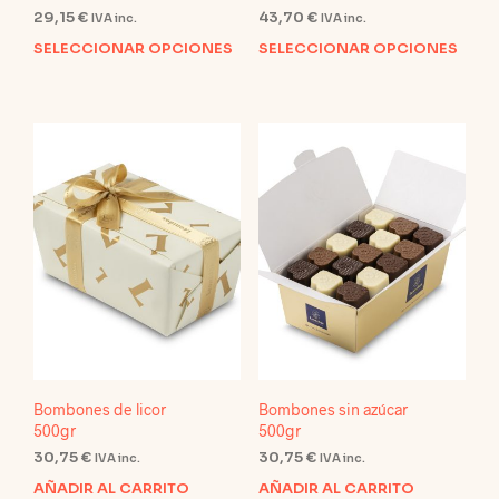
29,15
€
43,70
€
IVA inc.
IVA inc.
SELECCIONAR OPCIONES
SELECCIONAR OPCIONES
Este
Este
producto
prod
tiene
tien
múltiples
múlt
variantes.
varia
Las
Las
opciones
opci
se
se
pueden
pue
elegir
elegi
en
en
la
la
página
pági
de
de
producto
prod
Bombones de licor
Bombones sin azúcar
500gr
500gr
30,75
€
30,75
€
IVA inc.
IVA inc.
AÑADIR AL CARRITO
AÑADIR AL CARRITO