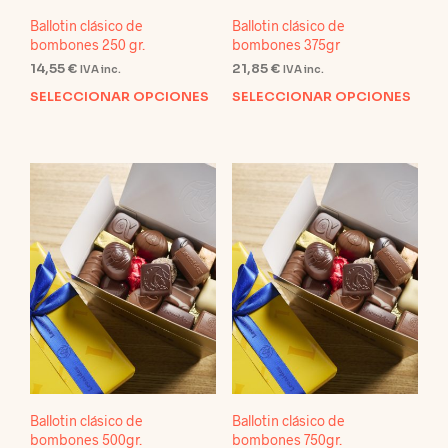
Ballotin clásico de
Ballotin clásico de
bombones 250 gr.
bombones 375gr
14,55
€
21,85
€
IVA inc.
IVA inc.
SELECCIONAR OPCIONES
SELECCIONAR OPCIONES
Este
Este
producto
prod
tiene
tien
múltiples
múlt
variantes.
varia
Las
Las
opciones
opci
se
se
pueden
pue
elegir
elegi
en
en
la
la
página
pági
de
de
producto
prod
Ballotin clásico de
Ballotin clásico de
bombones 500gr.
bombones 750gr.