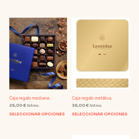
Caja regalo mediana.
Caja regalo metálica.
26,00
€
36,00
€
IVA inc.
IVA inc.
SELECCIONAR OPCIONES
SELECCIONAR OPCIONES
Este
Este
producto
prod
tiene
tien
múltiples
múlt