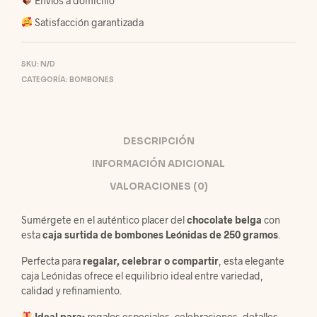
Envíos a domicilio
Satisfacción garantizada
SKU:
N/D
CATEGORÍA:
BOMBONES
DESCRIPCIÓN
INFORMACIÓN ADICIONAL
VALORACIONES (0)
Sumérgete en el auténtico placer del
chocolate belga
con
esta
caja surtida de bombones Leónidas de 250 gramos
.
Perfecta para
regalar, celebrar o compartir
, esta elegante
caja Leónidas ofrece el equilibrio ideal entre variedad,
calidad y refinamiento.
Ideal para:
regalos especiales, celebraciones, detalles