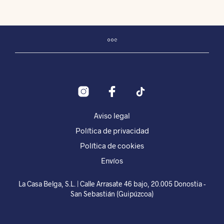
tiene
múltiples
variantes.
Las
opciones
se
pueden
elegir
en
la
página
Aviso legal
de
Política de privacidad
producto
Política de cookies
Envíos
La Casa Belga, S.L. | Calle Arrasate 46 bajo, 20.005 Donostia -
San Sebastián (Guipúzcoa)