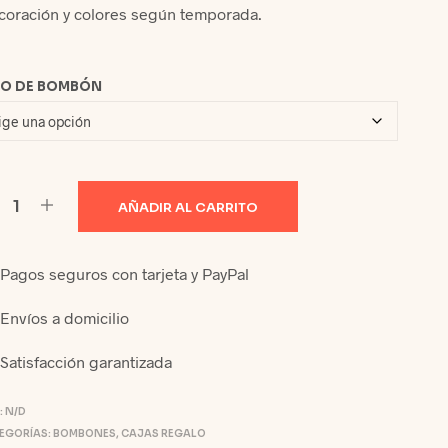
C
coración y colores según temporada.
T
O
S
PO DE BOMBÓN
E
N
E
L
C
A
R
AÑADIR AL CARRITO
R
I
T
Pagos seguros con tarjeta y PayPal
O
.
Envíos a domicilio
Satisfacción garantizada
:
N/D
EGORÍAS:
BOMBONES
,
CAJAS REGALO