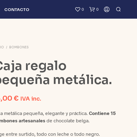
0
0
CONTACTO
CIO
/
BOMBONES
aja regalo
pequeña metálica.
N
O
H
8,00
€
IVA inc.
A
Y
P
a metálica pequeña, elegante y práctica.
Contiene 15
R
mbones artesanales
de chocolate belga.
O
D
ge entre surtido, todo con leche o todo negro.
U