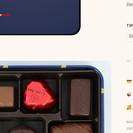
De
TI
SKU
CAT