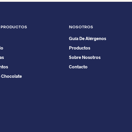
Las
Las
opciones
opciones
se
se
pueden
pueden
 PRODUCTOS
NOSOTROS
elegir
elegir
en
Guía De Alérgenos
en
la
la
lo
Productos
página
página
as
Sobre Nosotros
de
de
ntos
producto
Contacto
producto
e Chocolate