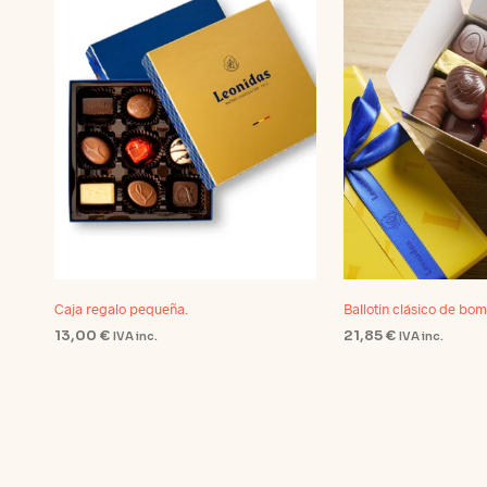
Caja regalo pequeña.
Ballotin clásico de bo
13,00
€
21,85
€
IVA inc.
IVA inc.
SELECCIONAR OPCIONES
SELECCIONAR OP
Este
producto
tiene
múltiples
variantes.