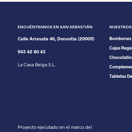
Las
opciones
se
pueden
ENCUÉNTRANOS EN SAN SEBASTIÁN
NUESTROS
elegir
Calle Arrasate 46, Donostia (20005)
en
Bombones
la
Cajas Rega
943 42 80 43
página
Chocolatin
de
La Casa Belga S.L.
producto
Compleme
Tabletas D
Proyecto ejecutado en el marco del